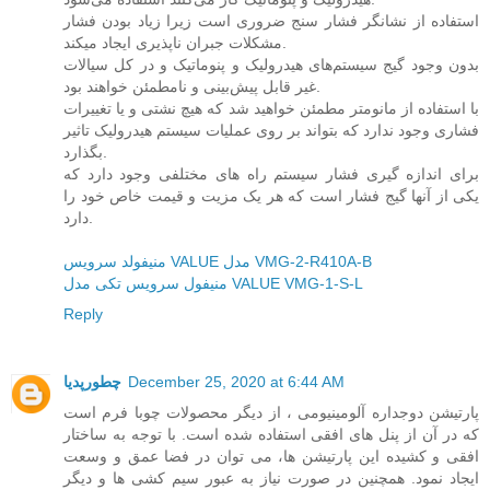
استفاده از نشانگر فشار سنج ضروری است زیرا زیاد بودن فشار
مشکلات جبران ناپذیری ایجاد میکند.
بدون وجود گیج سیستم‌های هیدرولیک و پنوماتیک و در کل سیالات
غیر قابل پیش‌بینی و نامطمئن خواهند بود.
با استفاده از مانومتر مطمئن خواهید شد که هیچ نشتی و یا تغییرات
فشاری وجود ندارد که بتواند بر روی عملیات سیستم هیدرولیک تاثیر
بگذارد.
برای اندازه گیری فشار سیستم راه های مختلفی وجود دارد که
یکی از آنها گیج فشار است که هر یک مزیت و قیمت خاص خود را
دارد.
منیفولد سرویس VALUE مدل VMG-2-R410A-B
منیفول سرویس تکی مدل VALUE VMG-1-S-L
Reply
December 25, 2020 at 6:44 AM
چطورپدیا
پارتیشن دوجداره آلومینیومی ، از دیگر محصولات چوبا فرم است
که در آن از پنل های افقی استفاده شده است. با توجه به ساختار
افقی و کشیده این پارتیشن ها، می توان در فضا عمق و وسعت
ایجاد نمود. همچنین در صورت نیاز به عبور سیم کشی ها و دیگر