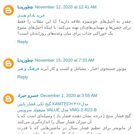
November 12, 2020 at 12:41 AM
چطورپدیا
خرید بادام هندی
چقدر به آجیل‌های خوشمزه علاقه دارید؟ آیا این تنقلات را فقط
برای جشن‌ها و مهمانی‌های‌تان تهیه می‌کنید؛ یا اینکه آجیل‌های متنوع
یک خوراکی جذاب برای میان وعده‌های روزانه‌تان است؟
Reply
November 15, 2020 at 7:33 AM
چطورپدیا
موتور جستجوی اخبار ، مشاغل و کسب و کار آبرند
فرهنگ و هنر
Reply
December 1, 2020 at 3:55 AM
خسرو حیراد
گیج تکی فشار پایین KAMTECH مدل۴۶۶
منیفولد سرویس VALUE مدل VMG-2-R22-B
گیج فشار سنج ( درجه نشان دهنده فشار باد ) وسیله‌ای است که با
آن میزان فشار سیال را اندازه‌گیری می‌کنند.
از مانومتر برای تنظیم فشار سیال در ماشین‌هایی که با قدرت
هیدرولیک و پنوماتیک کار می‌کنند استفاده می‌شود.