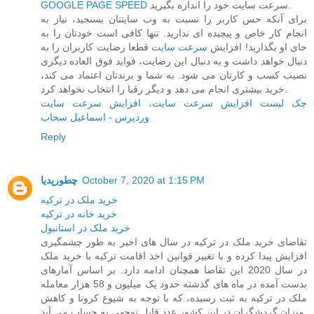
سرعت سایت خود را اندازه بگیرید.
GOOGLE PAGE SPEED
برای آنکه حس کاربر را نسبت به وب سایتتان بسنجید، نیاز به
انجام کار خاص و پیچیده ای ندارید. تنها کافی است خودتان را به
جای او بگذارید! افزایش
سرعت سایت
قطعا رضایت کاربران را به
دنبال خواهد داشت و به دنبال این رضایت، فواید فوق العاده دیگری
نصیب کسب و کارتان می شود. به شما و برندتان اعتماد می کند،
خرید بیشتری انجام می دهد و دیگر رقبا را انتخاب نخواهد کرد.
چک لیست افزایش سرعت سایت، افزایش سرعت سایت
وردپرس - اسماعیل سحاب
Reply
October 7, 2020 at 1:15 PM
چطورپدیا
خريد ملک در ترکيه
خريد خانه در ترکيه
خريد ملک در استانبول
تقاضای خرید ملک در ترکیه در سال های اخیر به طور چشمگیری
افزایش پیدا کرده و با تغییر قوانین اخذ اقامت ترکیه با خرید ملک
در سال 2020 این تقاضا همچنان ادامه دارد. بر اساس آمارهای
بدست آمده در ماه های گذشته حدود یک میلیون و 58 هزار معامله
ملک در ترکیه به ثبت رسیده، که با توجه به شیوع کرونا و کاهش
میزان گردشگران در این کشور عدد قابل توجهی به حساب می آید