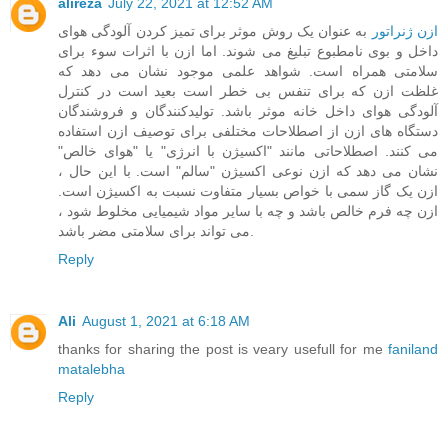
alireza
July 22, 2021 at 12:52 AM
ازن ژنراتور
به عنوان یک روش موثر برای تمیز کردن آلودگی هوای
داخل و بوی نامطبوع تبلیغ می شوند. اما ازن با اثرات سوء برای
سلامتی همراه است. شواهد علمی موجود نشان می دهد که
غلظت ازن که برای تنفس بی خطر است بعید است در کنترل
آلودگی هوای داخل خانه موثر باشد. تولیدکنندگان و فروشندگان
دستگاه های ازن از اصطلاحات مختلفی برای توصیف ازن استفاده
می کنند. اصطلاحاتی مانند "اکسیژن با انرژی" یا "هوای خالص"
نشان می دهد که ازن نوعی اکسیژن "سالم" است. با این حال ،
ازن یک گاز سمی با خواص بسیار متفاوت نسبت به اکسیژن است.
ازن چه فرم خالص باشد و چه با سایر مواد شیمیایی مخلوط شود ،
می تواند برای سلامتی مضر باشد.
Reply
Ali
August 1, 2021 at 6:18 AM
thanks for sharing the post is veary usefull for me
faniland
matalebha
Reply