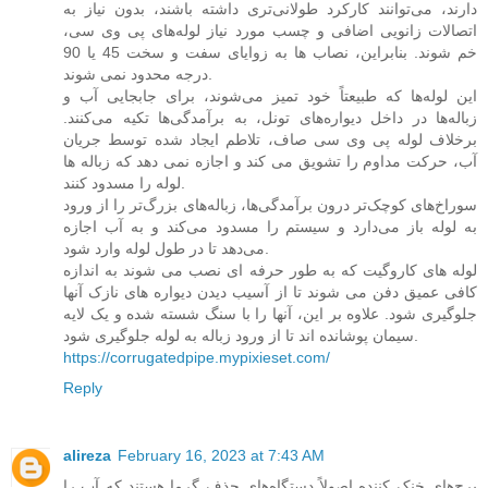
دارند، می‌توانند کارکرد طولانی‌تری داشته باشند، بدون نیاز به
اتصالات زانویی اضافی و چسب مورد نیاز لوله‌های پی وی سی،
خم شوند. بنابراین، نصاب ها به زوایای سفت و سخت 45 یا 90
درجه محدود نمی شوند.
این لوله‌ها که طبیعتاً خود تمیز می‌شوند، برای جابجایی آب و
زباله‌ها در داخل دیواره‌های تونل، به برآمدگی‌ها تکیه می‌کنند.
برخلاف لوله پی وی سی صاف، تلاطم ایجاد شده توسط جریان
آب، حرکت مداوم را تشویق می کند و اجازه نمی دهد که زباله ها
لوله را مسدود کنند.
سوراخ‌های کوچک‌تر درون برآمدگی‌ها، زباله‌های بزرگ‌تر را از ورود
به لوله باز می‌دارد و سیستم را مسدود می‌کند و به آب اجازه
می‌دهد تا در طول لوله وارد شود.
لوله های کاروگیت که به طور حرفه ای نصب می شوند به اندازه
کافی عمیق دفن می شوند تا از آسیب دیدن دیواره های نازک آنها
جلوگیری شود. علاوه بر این، آنها را با سنگ شسته شده و یک لایه
سیمان پوشانده اند تا از ورود زباله به لوله جلوگیری شود.
https://corrugatedpipe.mypixieset.com/
Reply
alireza
February 16, 2023 at 7:43 AM
برج‌های خنک کننده اصولاً دستگاه‌های حذف گرما هستند که آب را