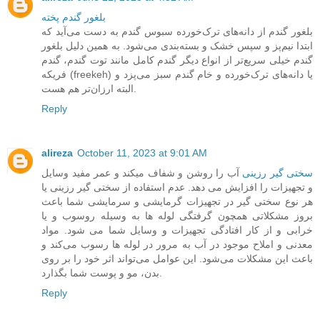
بلغور گندم پخته
بلغور گندم از دانه‌های ترک‌خورده سبوس گندم به‌ دست می‌آید که
ابتدا نیم‌پز و سپس خشک و بسته‌بندی می‌شود. به همین دلیل بلغور
گندم خیلی سریع‌تر از انواع دیگر گندم کامل مانند توت گندم، گندم
فریکه (freekeh) یا دانه‌های ترک‌خورده و خام گندم سبز می‌پزد و
البته ارزان‌تر هم هست.
Reply
alireza
October 11, 2023 at 9:01 AM
سختی گیر رزینی
آب را روشن و شفاف میکند و عمر مفید وسایل
و تجهیزات را افزایش می دهد. عدم استفاده از سختی گیر رزینی یا
هر نوع سختی گیر در تجهیزات گرمایشی و سرمایشی شما باعث
بروز مشکلاتی همچون گرفتگی لوله ها به وسیله روسوب و یا
خرابی و از کار افتادگی تجهیزات و وسایل شما می شود. مواد
معدنی و املاح موجود در آب به مرور در لوله ها رسوب می‌کند و
باعث این مشکلات می‌شود. این عوامل می‌تواند اثر خود را بر روی
بدن، مو و پوست شما بگذارد.
Reply