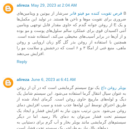
alireza
May 29, 2023 at 2:04 AM
قرص تقویت کننده مو فیتو فانر
سرشار از بیوتین و ویتامین‌های B
ضروری برای تقویت موها و ناخن ها هستند. در تولید این مکمل‌ها
از روغن جوانه گندم که حاوی مقدار قابل توجهی ویتامین E و یک
آنتی اکسیدان قوی برای عملکرد سالم سلول‌های پوست و مو بوده
و از آن‌ها در برابر آسیب‌های محیطی می‌کند، استفاده شده است.
همچنین با استفاده از روغن بذر گل گاو زبان اروپایی و روغن
ماهی، منبع غنی از امگا ۳ و ۶ است که درخشش و سلامت مو را
افزایش می‌دهند.
Reply
alireza
June 6, 2023 at 6:41 AM
بویلر روغن داغ
یک نوع سیستم گرمایشی است که در آن از روغن
به عنوان سیال انتقال گرما استفاده می‌شود. این سیستم شامل یک
دیگ و لوله‌های مارپیچ حاوی روغن است. گرمای ایجاد شده از
طریق احتراق توسط این لوله‌ها جذب شده و سبب افزایش دمای
روغن می‌شود. بدین ترتیب بدون نیاز به افزایش فشار و ایجاد یک
سیستم تحت فشار می‌توان به دمای بالا رسید. اما در دیگر
سیستم‌های گرمایشی مانند بویلر بخار و آب گرم برای دستیابی به
دماهای بالا، نیاز به طراحی یک سیستم تحت فشار است.