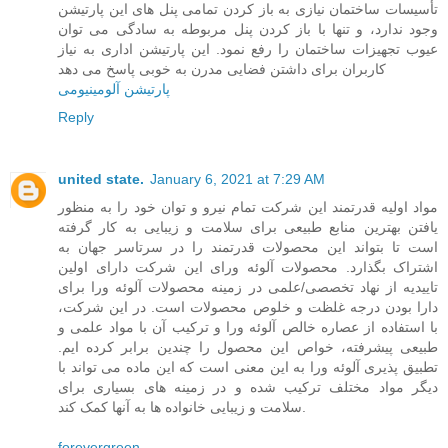
تأسیسات ساختمان نیازی به باز کردن تمامی پنل های این پارتیشن
وجود ندارد، و تنها با باز کردن پنل مربوطه به سادگی می توان
عیوب تجهیزات ساختمان را رفع نمود. این پارتیشن اداری به نیاز
کاربران برای داشتن فضایی مدرن به خوبی پاسخ می دهد
پارتیشن آلومینیومی
Reply
united state.
January 6, 2021 at 7:29 AM
مواد اولیه قدرتمند این شرکت تمام نیرو و توان خود را به منظور
یافتن بهترین منابع طبیعی برای سلامت و زیبایی به کار گرفته
است تا بتواند این محصولات قدرتمند را در سرتاسر جهان به
اشتراک بگذارد. محصولات آلوئه ورای این شرکت دارای اولین
تاییدیه از نهاد تخصصی/علمی در زمینه محصولات آلوئه ورا برای
دارا بودن درجه غلظت و خلوص محصولات است. در این شرکت،
با استفاده از عصاره خالص آلوئه ورا و ترکیب آن با مواد علمی و
طبیعی پیشرفته، خواص این محصول را چندین برابر کرده ایم.
تطبیق پذیری آلوئه ورا به این معنی است که این ماده می تواند با
دیگر مواد مختلف ترکیب شده و در زمینه های بسیاری برای
سلامت و زیبایی خانواده ها به آنها کمک کند.
forevergreen