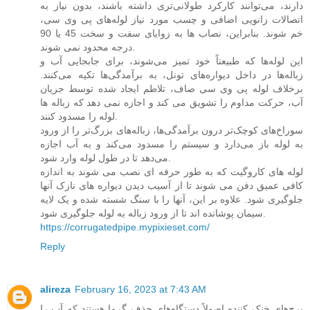
دارند، می‌توانند کارکرد طولانی‌تری داشته باشند، بدون نیاز به
اتصالات زانویی اضافی و چسب مورد نیاز لوله‌های پی وی سی،
خم شوند. بنابراین، نصاب ها به زوایای سفت و سخت 45 یا 90
درجه محدود نمی شوند.
این لوله‌ها که طبیعتاً خود تمیز می‌شوند، برای جابجایی آب و
زباله‌ها در داخل دیواره‌های تونل، به برآمدگی‌ها تکیه می‌کنند.
برخلاف لوله پی وی سی صاف، تلاطم ایجاد شده توسط جریان
آب، حرکت مداوم را تشویق می کند و اجازه نمی دهد که زباله ها
لوله را مسدود کنند.
سوراخ‌های کوچک‌تر درون برآمدگی‌ها، زباله‌های بزرگ‌تر را از ورود
به لوله باز می‌دارد و سیستم را مسدود می‌کند و به آب اجازه
می‌دهد تا در طول لوله وارد شود.
لوله های کاروگیت که به طور حرفه ای نصب می شوند به اندازه
کافی عمیق دفن می شوند تا از آسیب دیدن دیواره های نازک آنها
جلوگیری شود. علاوه بر این، آنها را با سنگ شسته شده و یک لایه
سیمان پوشانده اند تا از ورود زباله به لوله جلوگیری شود.
https://corrugatedpipe.mypixieset.com/
Reply
alireza
February 16, 2023 at 7:43 AM
برج‌های خنک کننده اصولاً دستگاه‌های حذف گرما هستند که آب را