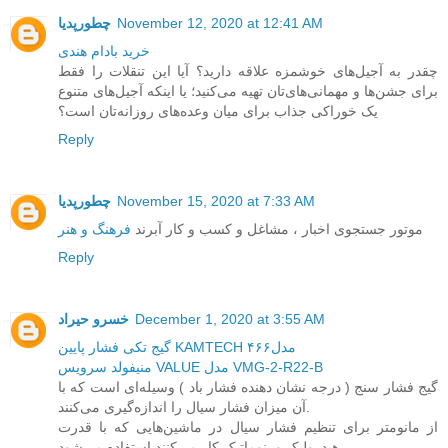
November 12, 2020 at 12:41 AM
چطورپدیا
خرید بادام هندی
چقدر به آجیل‌های خوشمزه علاقه دارید؟ آیا این تنقلات را فقط
برای جشن‌ها و مهمانی‌های‌تان تهیه می‌کنید؛ یا اینکه آجیل‌های متنوع
یک خوراکی جذاب برای میان وعده‌های روزانه‌تان است؟
Reply
November 15, 2020 at 7:33 AM
چطورپدیا
موتور جستجوی اخبار ، مشاغل و کسب و کار آبرند
فرهنگ و هنر
Reply
December 1, 2020 at 3:55 AM
خسرو حیراد
گیج تکی فشار پایین KAMTECH مدل۴۶۶
منیفولد سرویس VALUE مدل VMG-2-R22-B
گیج فشار سنج ( درجه نشان دهنده فشار باد ) وسیله‌ای است که با
آن میزان فشار سیال را اندازه‌گیری می‌کنند.
از مانومتر برای تنظیم فشار سیال در ماشین‌هایی که با قدرت
هیدرولیک و پنوماتیک کار می‌کنند استفاده می‌شود.