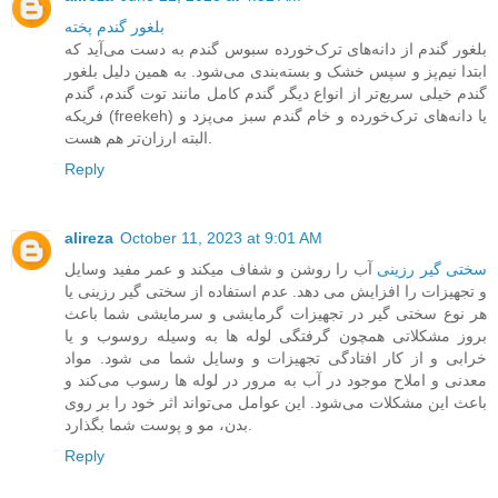
بلغور گندم پخته
بلغور گندم از دانه‌های ترک‌خورده سبوس گندم به‌ دست می‌آید که
ابتدا نیم‌پز و سپس خشک و بسته‌بندی می‌شود. به همین دلیل بلغور
گندم خیلی سریع‌تر از انواع دیگر گندم کامل مانند توت گندم، گندم
فریکه (freekeh) یا دانه‌های ترک‌خورده و خام گندم سبز می‌پزد و
البته ارزان‌تر هم هست.
Reply
alireza
October 11, 2023 at 9:01 AM
سختی گیر رزینی
آب را روشن و شفاف میکند و عمر مفید وسایل
و تجهیزات را افزایش می دهد. عدم استفاده از سختی گیر رزینی یا
هر نوع سختی گیر در تجهیزات گرمایشی و سرمایشی شما باعث
بروز مشکلاتی همچون گرفتگی لوله ها به وسیله روسوب و یا
خرابی و از کار افتادگی تجهیزات و وسایل شما می شود. مواد
معدنی و املاح موجود در آب به مرور در لوله ها رسوب می‌کند و
باعث این مشکلات می‌شود. این عوامل می‌تواند اثر خود را بر روی
بدن، مو و پوست شما بگذارد.
Reply