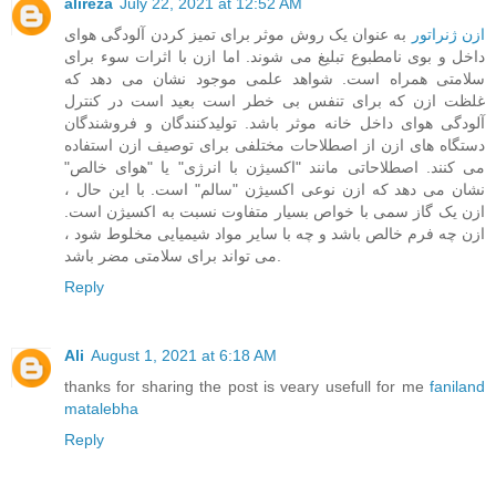
alireza
July 22, 2021 at 12:52 AM
ازن ژنراتور
به عنوان یک روش موثر برای تمیز کردن آلودگی هوای
داخل و بوی نامطبوع تبلیغ می شوند. اما ازن با اثرات سوء برای
سلامتی همراه است. شواهد علمی موجود نشان می دهد که
غلظت ازن که برای تنفس بی خطر است بعید است در کنترل
آلودگی هوای داخل خانه موثر باشد. تولیدکنندگان و فروشندگان
دستگاه های ازن از اصطلاحات مختلفی برای توصیف ازن استفاده
می کنند. اصطلاحاتی مانند "اکسیژن با انرژی" یا "هوای خالص"
نشان می دهد که ازن نوعی اکسیژن "سالم" است. با این حال ،
ازن یک گاز سمی با خواص بسیار متفاوت نسبت به اکسیژن است.
ازن چه فرم خالص باشد و چه با سایر مواد شیمیایی مخلوط شود ،
می تواند برای سلامتی مضر باشد.
Reply
Ali
August 1, 2021 at 6:18 AM
thanks for sharing the post is veary usefull for me
faniland
matalebha
Reply