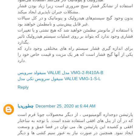
استفاده از نشانگر فشار سنج ضروری است زیرا زیاد بودن فشار
مشکلات جبران ناپذیری ایجاد میکند.
بدون وجود گیج سیستم‌های هیدرولیک و پنوماتیک و در کل سیالات
غیر قابل پیش‌بینی و نامطمئن خواهند بود.
با استفاده از مانومتر مطمئن خواهید شد که هیچ نشتی و یا تغییرات
فشاری وجود ندارد که بتواند بر روی عملیات سیستم هیدرولیک تاثیر
بگذارد.
برای اندازه گیری فشار سیستم راه های مختلفی وجود دارد که
یکی از آنها گیج فشار است که هر یک مزیت و قیمت خاص خود را
دارد.
منیفولد سرویس VALUE مدل VMG-2-R410A-B
منیفول سرویس تکی مدل VALUE VMG-1-S-L
Reply
December 25, 2020 at 6:44 AM
چطورپدیا
پارتیشن دوجداره آلومینیومی ، از دیگر محصولات چوبا فرم است
که در آن از پنل های افقی استفاده شده است. با توجه به ساختار
افقی و کشیده این پارتیشن ها، می توان در فضا عمق و وسعت
ایجاد نمود. همچنین در صورت نیاز به عبور سیم کشی ها و دیگر