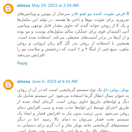
alireza
May 29, 2023 at 2:04 AM
قرص تقویت کننده مو فیتو فانر
سرشار از بیوتین و ویتامین‌های B
ضروری برای تقویت موها و ناخن ها هستند. در تولید این مکمل‌ها
از روغن جوانه گندم که حاوی مقدار قابل توجهی ویتامین E و یک
آنتی اکسیدان قوی برای عملکرد سالم سلول‌های پوست و مو بوده
و از آن‌ها در برابر آسیب‌های محیطی می‌کند، استفاده شده است.
همچنین با استفاده از روغن بذر گل گاو زبان اروپایی و روغن
ماهی، منبع غنی از امگا ۳ و ۶ است که درخشش و سلامت مو را
افزایش می‌دهند.
Reply
alireza
June 6, 2023 at 6:41 AM
بویلر روغن داغ
یک نوع سیستم گرمایشی است که در آن از روغن
به عنوان سیال انتقال گرما استفاده می‌شود. این سیستم شامل یک
دیگ و لوله‌های مارپیچ حاوی روغن است. گرمای ایجاد شده از
طریق احتراق توسط این لوله‌ها جذب شده و سبب افزایش دمای
روغن می‌شود. بدین ترتیب بدون نیاز به افزایش فشار و ایجاد یک
سیستم تحت فشار می‌توان به دمای بالا رسید. اما در دیگر
سیستم‌های گرمایشی مانند بویلر بخار و آب گرم برای دستیابی به
دماهای بالا، نیاز به طراحی یک سیستم تحت فشار است.