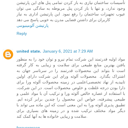
تأسیسات ساختمان نیازی به باز کردن تمامی پنل های این پارتیشن
وجود ندارد، و تنها با باز کردن پنل مربوطه به سادگی می توان
عیوب تجهیزات ساختمان را رفع نمود. این پارتیشن اداری به نیاز
کاربران برای داشتن فضایی مدرن به خوبی پاسخ می دهد
پارتیشن آلومینیومی
Reply
united state.
January 6, 2021 at 7:29 AM
مواد اولیه قدرتمند این شرکت تمام نیرو و توان خود را به منظور
یافتن بهترین منابع طبیعی برای سلامت و زیبایی به کار گرفته
است تا بتواند این محصولات قدرتمند را در سرتاسر جهان به
اشتراک بگذارد. محصولات آلوئه ورای این شرکت دارای اولین
تاییدیه از نهاد تخصصی/علمی در زمینه محصولات آلوئه ورا برای
دارا بودن درجه غلظت و خلوص محصولات است. در این شرکت،
با استفاده از عصاره خالص آلوئه ورا و ترکیب آن با مواد علمی و
طبیعی پیشرفته، خواص این محصول را چندین برابر کرده ایم.
تطبیق پذیری آلوئه ورا به این معنی است که این ماده می تواند با
دیگر مواد مختلف ترکیب شده و در زمینه های بسیاری برای
سلامت و زیبایی خانواده ها به آنها کمک کند.
forevergreen