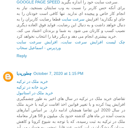
سرعت سایت خود را اندازه بگیرید.
GOOGLE PAGE SPEED
برای آنکه حس کاربر را نسبت به وب سایتتان بسنجید، نیاز به
انجام کار خاص و پیچیده ای ندارید. تنها کافی است خودتان را به
جای او بگذارید! افزایش
سرعت سایت
قطعا رضایت کاربران را به
دنبال خواهد داشت و به دنبال این رضایت، فواید فوق العاده دیگری
نصیب کسب و کارتان می شود. به شما و برندتان اعتماد می کند،
خرید بیشتری انجام می دهد و دیگر رقبا را انتخاب نخواهد کرد.
چک لیست افزایش سرعت سایت، افزایش سرعت سایت
وردپرس - اسماعیل سحاب
Reply
October 7, 2020 at 1:15 PM
چطورپدیا
خريد ملک در ترکيه
خريد خانه در ترکيه
خريد ملک در استانبول
تقاضای خرید ملک در ترکیه در سال های اخیر به طور چشمگیری
افزایش پیدا کرده و با تغییر قوانین اخذ اقامت ترکیه با خرید ملک
در سال 2020 این تقاضا همچنان ادامه دارد. بر اساس آمارهای
بدست آمده در ماه های گذشته حدود یک میلیون و 58 هزار معامله
ملک در ترکیه به ثبت رسیده، که با توجه به شیوع کرونا و کاهش
میزان گردشگران در این کشور عدد قابل توجهی به حساب می آید