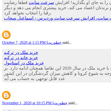
 را به جای او بگذارید! افزایش
سرعت سایت
قطعا رضایت
برندتان اعتماد می کند، خرید بیشتری انجام می دهد و دیگر
رقبا را انتخاب نخواهد کرد.
سایت، افزایش سرعت سایت وردپرس - اسماعیل سحاب
said...
چطورپدیا
October 7, 2020 at 1:15 PM
خريد ملک در ترکيه
خريد خانه در ترکيه
خريد ملک در استانبول
تقاضای خرید ملک در ترکیه در سال های اخیر به طور چشمگیری افزایش پیدا کرده و با تغییر قوانین اخذ اقامت ترکیه با خرید ملک در سال 2020 این تقاضا همچنان ادامه دارد. بر
ملک در ترکیه به ثبت رسیده، که با توجه به شیوع کرونا و کاهش میزان گردشگران در این کشور
عدد قابل توجهی به حساب می آید
said...
چطورپدیا
November 1, 2020 at 10:15 PM